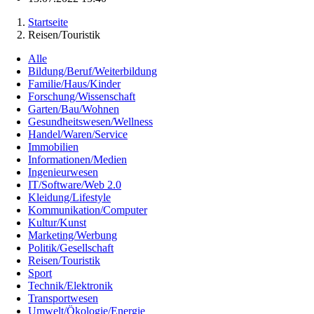
Startseite
Reisen/Touristik
Alle
Bildung/Beruf/Weiterbildung
Familie/Haus/Kinder
Forschung/Wissenschaft
Garten/Bau/Wohnen
Gesundheitswesen/Wellness
Handel/Waren/Service
Immobilien
Informationen/Medien
Ingenieurwesen
IT/Software/Web 2.0
Kleidung/Lifestyle
Kommunikation/Computer
Kultur/Kunst
Marketing/Werbung
Politik/Gesellschaft
Reisen/Touristik
Sport
Technik/Elektronik
Transportwesen
Umwelt/Ökologie/Energie