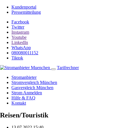
Kundenportal
Pressemitteilung
Facebook
Twitter
Instagram
Youtube
LinkedIn
WhatsApp
080080011152
Tiktok
Tarifrechner
Stromanbieter
Stromvergleich München
Gasvergleich München
Strom Anmelden
Hilfe & FAQ
Kontakt
Reisen/Touristik
13.07.2022 15:40