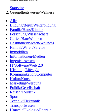
Startseite
Gesundheitswesen/Wellness
Alle
Bildung/Beruf/Weiterbildung
Familie/Haus/Kinder
Forschung/Wissenschaft
Garten/Bau/Wohnen
Gesundheitswesen/Wellness
Handel/Waren/Service
Immobilien
Informationen/Medien
Ingenieurwesen
IT/Software/Web 2.0
Kleidung/Lifestyle
Kommunikation/Computer
Kultur/Kunst
Marketing/Werbung
Politik/Gesellschaft
Reisen/Touristik
Sport
Technik/Elektronik
Transportwesen
Umwelt/Ökologie/Energie