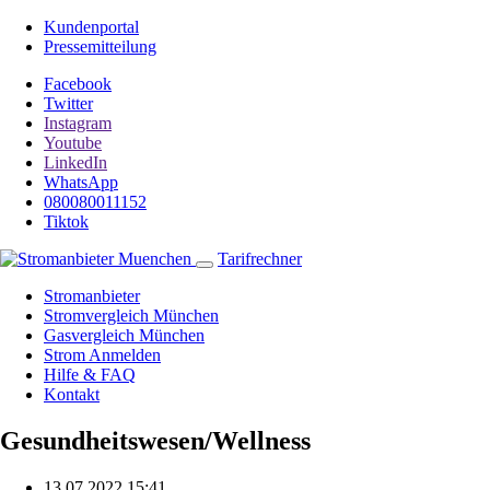
Kundenportal
Pressemitteilung
Facebook
Twitter
Instagram
Youtube
LinkedIn
WhatsApp
080080011152
Tiktok
Tarifrechner
Stromanbieter
Stromvergleich München
Gasvergleich München
Strom Anmelden
Hilfe & FAQ
Kontakt
Gesundheitswesen/Wellness
13.07.2022 15:41